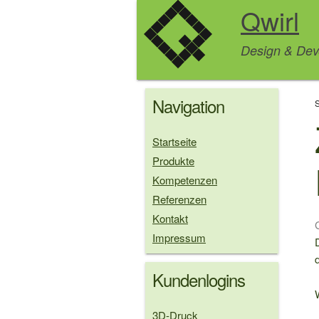
Direkt
Qwirl
zum
Inhalt
Design & Dev
Navigation
Startseite
Produkte
Kompetenzen
Referenzen
Kontakt
Impressum
d
Kundenlogins
3D-Druck