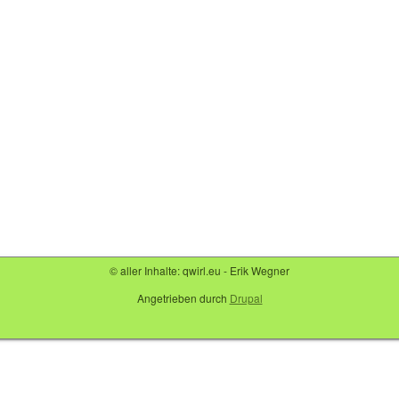
© aller Inhalte: qwirl.eu - Erik Wegner
Angetrieben durch
Drupal