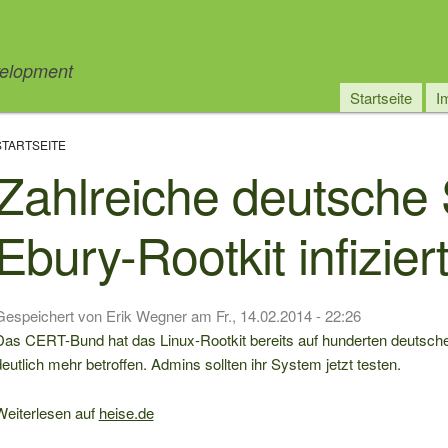
elopment
Main
Startseite
I
Pfadnavigation
naviga
STARTSEITE
Zahlreiche deutsche 
Ebury-Rootkit infizier
Gespeichert von
Erik Wegner
am
Fr., 14.02.2014 - 22:26
Das CERT-Bund hat das Linux-Rootkit bereits auf hunderten deutschen 
eutlich mehr betroffen. Admins sollten ihr System jetzt testen.
Weiterlesen auf
heise.de