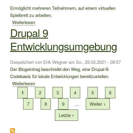
Ermöglicht mehreren Teilnehmern, auf einem virtuellen
Spielbrett zu arbeiten.
Weiterlesen
über
Drupal 9
Kollaboratives
Echtzeit-
Entwicklungsumgebung
Spielbrett
Gespeichert von
Erik Wegner
am
So., 28.02.2021 - 09:57
Der Blogeintrag beschreibt den Weg, eine Drupal-9-
Codebasis für lokale Entwicklungen bereitzustellen.
Weiterlesen
über
Seitennummerierung
Drupal
Aktuelle
1
Seite
2
Seite
3
Seite
4
Seite
5
Seite
6
9
Seite
Seite
7
Seite
8
Seite
9
…
Nächste
Weiter >
Entwicklungsumgebung
Seite
Letzte
Letzte »
Seite