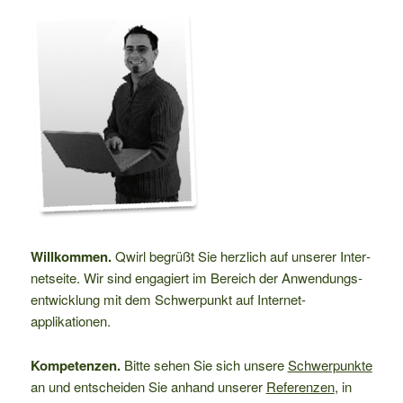
Will­kommen.
Qwirl begrüßt Sie herz­lich auf unserer Inter­
net­seite. Wir sind en­gagier­t im Bereich der Anwen­dungs­­­
ent­wick­lung mit dem Schwer­punkt auf Inter­net­
applikationen.
Kompetenzen.
Bitte sehen Sie sich unsere
Schwer­punkt­e
an und entscheiden Sie anhand unserer
Refe­renzen
, in