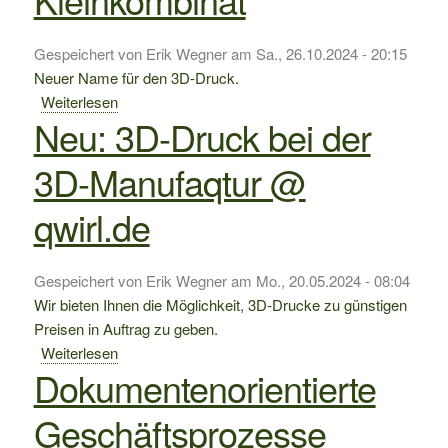
Gespeichert von
Erik Wegner
am
Sa., 26.10.2024 - 20:15
Neuer Name für den 3D-Druck.
Weiterlesen
über
Neu: 3D-Druck bei der
Kleinkombinat
3D-Manufaqtur @
qwirl.de
Gespeichert von
Erik Wegner
am
Mo., 20.05.2024 - 08:04
Wir bieten Ihnen die Möglichkeit, 3D-Drucke zu günstigen
Preisen in Auftrag zu geben.
Weiterlesen
über
Dokumentenorientierte
Neu:
3D-
Geschäftsprozesse
Druck