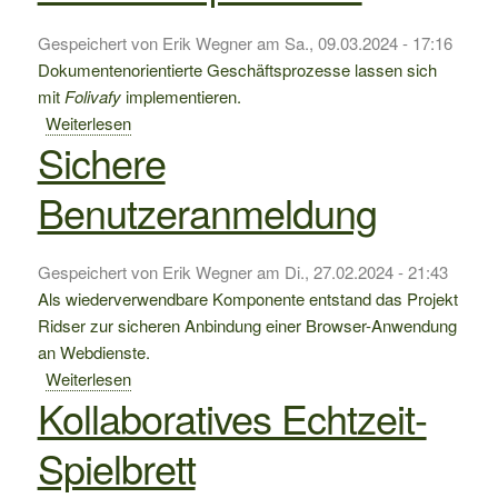
bei
der
Gespeichert von
Erik Wegner
am
Sa., 09.03.2024 - 17:16
3D-
Dokumentenorientierte Geschäftsprozesse lassen sich
Manufaqtur
mit
Folivafy
implementieren.
@
Weiterlesen
über
qwirl.de
Sichere
Dokumentenorientierte
Geschäftsprozesse
Benutzeranmeldung
Gespeichert von
Erik Wegner
am
Di., 27.02.2024 - 21:43
Als wiederverwendbare Komponente entstand das Projekt
Ridser zur sicheren Anbindung einer Browser-Anwendung
an Webdienste.
Weiterlesen
über
Kollaboratives Echtzeit-
Sichere
Benutzeranmeldung
Spielbrett