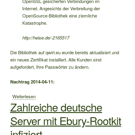
OpenSSL gesicherten Verbindungen im
Internet. Angesichts der Verbreitung der
OpenSource-Bibliothek eine ziemliche
Katastrophe.
http://heise.de/-2165517
Die Bibliothek auf qwirl.eu wurde bereits aktualisiert und
ein neues Zertifikat installiert. Alle Kunden sind
aufgefordert, Ihre Passwörter zu ändern.
Nachtrag 2014-04-11:
Weiterlesen
über
Zahlreiche deutsche
Heartbleed:
GAU
Server mit Ebury-Rootkit
für
die
infiziert
Verschlüsselung