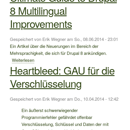
7
8 Multilingual
und
LDAP
Improvements
Gespeichert von
Erik Wegner
am
So., 08.06.2014 - 23:01
Ein Artikel über die Neuerungen im Bereich der
Mehrsprachigkeit, die sich für Drupal 8 ankündigen.
Weiterlesen
über
Heartbleed: GAU für die
Ultimate
Guide
Verschlüsselung
to
Drupal
8
Gespeichert von
Erik Wegner
am
Do., 10.04.2014 - 12:42
Multilingual
Improvements
Ein äußerst schwerwiegender
Programmierfehler gefährdet offenbar
Verschlüsselung, Schlüssel und Daten der mit