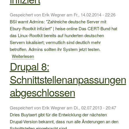
Gespeichert von
Erik Wegner
am
Fr., 14.02.2014 - 22:26
BSI warnt Admins: "Zahlreiche deutsche Server mit
Ebury-Rootkit infiziert" | heise online Das CERT-Bund hat
das Linux-Rootkit bereits auf hunderten deutschen
Servern lokalisiert; vermutlich sind deutlich mehr
betroffen. Admins sollten ihr System jetzt testen.
Weiterlesen
über
Drupal 8:
Zahlreiche
deutsche
Schnittstellenanpassungen
Server
mit
abgeschlossen
Ebury-
Rootkit
infiziert
Gespeichert von
Erik Wegner
am
Di., 02.07.2013 - 20:47
Dries Buytaert gibt für die Entwicklung der nächsten
Drupal-Version bekannt, dass nun alle Änderungen an den
Schnittstellen eingebracht sind.