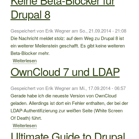
Drupal 8
Gespeichert von
Erik Wegner
am
So., 21.09.2014 - 21:08
Die Nachricht meldet stolz: auf dem Weg zu Drupal 8 ist
ein weiterer Meilenstein geschafft. Es gibt keine weiteren
Beta-Blocker mehr.
Weiterlesen
über
OwnCloud 7 und LDAP
Keine
Beta-
Blocker
Gespeichert von
Erik Wegner
am
Mi., 17.09.2014 - 06:57
für
Gerade habe ich die neueste Version von OwnCloud
Drupal
geladen. Allerdings ist dort ein Fehler enthalten, der bei der
8
LDAP-Authentifizierung zur weißen Seite (White Screen
Of Death) führt.
Weiterlesen
über
Ultimate Guide to Drupal
OwnCloud