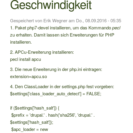
Geschwindigkeit
Gespeichert von
Erik Wegner
am
Do., 08.09.2016 - 05:35
Paket php7-devel installieren, um das Kommando
pecl
zu erhalten. Damit lassen sich Erweiterungen für PHP
installieren.
APCu-Erweiterung installieren:
pecl install apcu
Die neue Erweiterung in der php.ini eintragen:
extension=apcu.so
Den ClassLoader in der settings.php fest vorgeben:
$settings['class_loader_auto_detect'] = FALSE;
if ($settings['hash_salt']) {
$prefix = 'drupal.' . hash('sha256', 'drupal.' .
$settings['hash_salt']);
$apc_loader = new